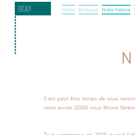
EUCALY
Home
Boutique
Notre histoire
N
Il est peut être temps de vous racont
cette année (2024) nous fêtons fière
Tout commence en 2019 quand l'i