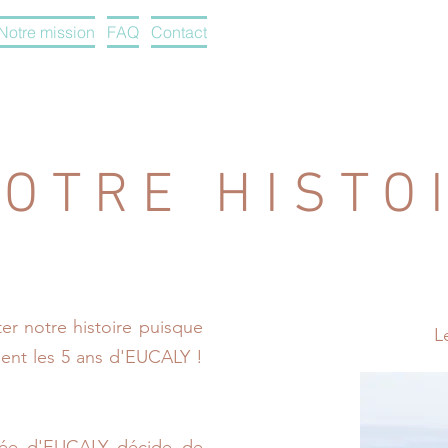
Notre mission
FAQ
Contact
 O T R E H I S T O I
er notre histoire puisque
L
ment les 5 ans d'EUCALY !
dée d'EUCALY décide de