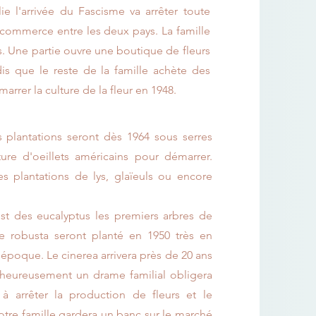
alie l'arrivée du Fascisme va arrêter toute
 commerce entre les deux pays. La famille
s. Une partie ouvre une boutique de fleurs
is que le reste de la famille achète des
arrer la culture de la fleur en 1948.
 plantations seront dès 1964 sous serres
ure d'oeillets américains pour démarrer.
es plantations de lys, glaïeuls ou encore
st des eucalyptus les premiers arbres de
e robusta seront planté en 1950 très en
époque. Le cinerea arrivera près de 20 ans
lheureusement un drame familial obligera
 à arrêter la production de fleurs et le
re famille gardera un banc sur le marché