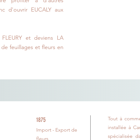
e profiter à d'autres
onc d'ouvrir EUCALY aux
 FLEURY et deviens LA
 de feuillages et fleurs en
Tout à commen
1875
installée à Ca
Import - Export de
spécialisée d
fleurs