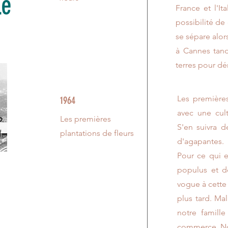
lle
France et l'It
possibilité de
se sépare alor
à Cannes tand
terres pour dém
Les premières
1964
avec une cult
Les premières
S'en suivra d
plantations de fleurs
d'agapantes.
Pour ce qui e
populus et d
vogue à cette 
plus tard. Ma
notre famille
commerce. Not